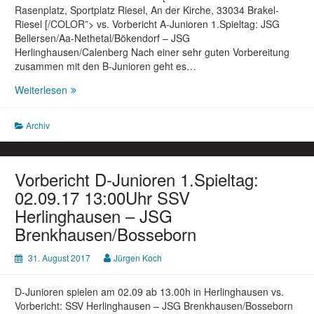
Rasenplatz, Sportplatz Riesel, An der Kirche, 33034 Brakel-
Riesel [/COLOR”> vs. Vorbericht A-Junioren 1.Spieltag: JSG
Bellersen/Aa-Nethetal/Bökendorf – JSG
Herlinghausen/Calenberg Nach einer sehr guten Vorbereitung
zusammen mit den B-Junioren geht es…
Vorbericht
Weiterlesen
A-
Junioren
Archiv
1.Spieltag:
02.09.2017
16:00Uhr
JSG
Vorbericht D-Junioren 1.Spieltag:
Bellersen/Aa-
02.09.17 13:00Uhr SSV
Nethetal/Bökendorf
Herlinghausen – JSG
–
Brenkhausen/Bosseborn
JSG
Herlinghausen/Calenberg
31. August 2017
Jürgen Koch
D-Junioren spielen am 02.09 ab 13.00h in Herlinghausen vs.
Vorbericht: SSV Herlinghausen – JSG Brenkhausen/Bosseborn