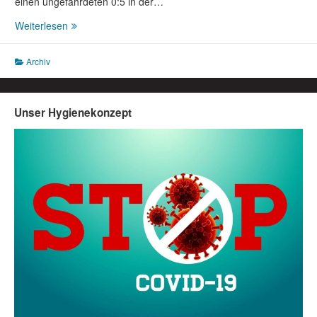
einen ungefährdeten 0:5 in der…
Vorbericht
Weiterlesen
C-
Junioren
Archiv
1.Spieltag:
02.09.17
11:00Uhr
SSV
Unser Hygienekonzept
Herlinghausen
–
FC
Blau
Weiß
Weser
II