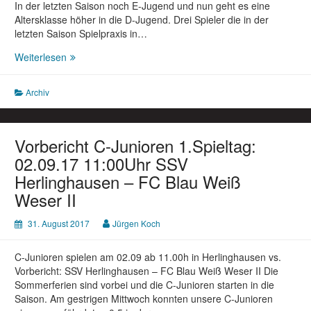
In der letzten Saison noch E-Jugend und nun geht es eine
Altersklasse höher in die D-Jugend. Drei Spieler die in der
letzten Saison Spielpraxis in…
Vorbericht
Weiterlesen
D-
Junioren
Archiv
1.Spieltag:
02.09.17
13:00Uhr
SSV
Vorbericht C-Junioren 1.Spieltag:
Herlinghausen
02.09.17 11:00Uhr SSV
–
Herlinghausen – FC Blau Weiß
JSG
Weser II
Brenkhausen/Bosseborn
31. August 2017
Jürgen Koch
C-Junioren spielen am 02.09 ab 11.00h in Herlinghausen vs.
Vorbericht: SSV Herlinghausen – FC Blau Weiß Weser II Die
Sommerferien sind vorbei und die C-Junioren starten in die
Saison. Am gestrigen Mittwoch konnten unsere C-Junioren