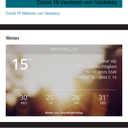
Covid 19 Vektoren von Vecteezy
Wetter
WARBURG, DE
15
°
clear sky
69% Luftfeuchtigkeit
Wind: 3m/s SSW
MAX C 15 • MIN C 15
30
25
28
31
°
°
°
°
MO
DI
MI
DO
Wetter von OpenWeatherMap