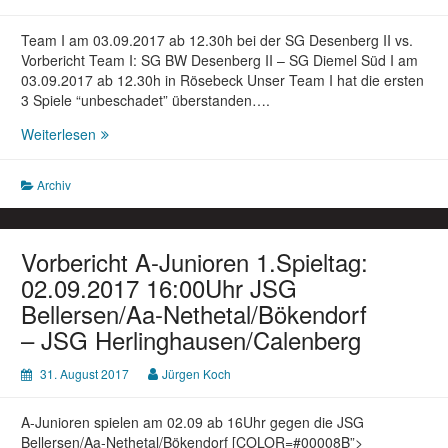
Team I am 03.09.2017 ab 12.30h bei der SG Desenberg II vs.
Vorbericht Team I: SG BW Desenberg II – SG Diemel Süd I am
03.09.2017 ab 12.30h in Rösebeck Unser Team I hat die ersten
3 Spiele “unbeschadet” überstanden….
Vorberichte
Weiterlesen
Senioren:
03.09.2017
Archiv
Team
I
spielt
bei
Vorbericht A-Junioren 1.Spieltag:
SG
02.09.2017 16:00Uhr JSG
Desenberg
Bellersen/Aa-Nethetal/Bökendorf
II;
– JSG Herlinghausen/Calenberg
Team
II
spielt
31. August 2017
Jürgen Koch
beim
SC
A-Junioren spielen am 02.09 ab 16Uhr gegen die JSG
Herstelle
Bellersen/Aa-Nethetal/Bökendorf [COLOR=#00008B”>