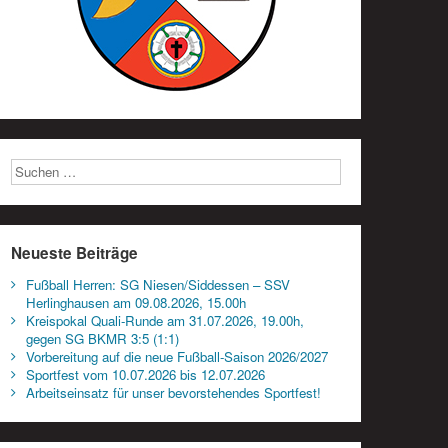
Neueste Beiträge
Fußball Herren: SG Niesen/Siddessen – SSV
Herlinghausen am 09.08.2026, 15.00h
Kreispokal Quali-Runde am 31.07.2026, 19.00h,
gegen SG BKMR 3:5 (1:1)
Vorbereitung auf die neue Fußball-Saison 2026/2027
Sportfest vom 10.07.2026 bis 12.07.2026
Arbeitseinsatz für unser bevorstehendes Sportfest!