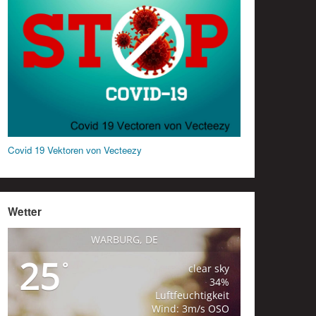
Covid 19 Vektoren von Vecteezy
Wetter
WARBURG, DE
25
°
clear sky
34%
Luftfeuchtigkeit
Wind: 3m/s OSO