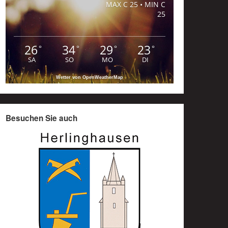
MAX C 25 • MIN C
25
26
34
29
23
°
°
°
°
SA
SO
MO
DI
Wetter von OpenWeatherMap
Besuchen Sie auch