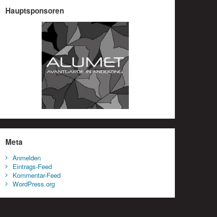
Hauptsponsoren
Meta
Anmelden
Eintrags-Feed
Kommentar-Feed
WordPress.org