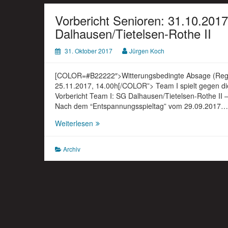
Vorbericht Senioren: 31.10.2017
Dalhausen/Tietelsen-Rothe II
31. Oktober 2017
Jürgen Koch
[COLOR=#B22222″>Witterungsbedingte Absage (Reg
25.11.2017, 14.00h[/COLOR”> Team I spielt gegen di
Vorbericht Team I: SG Dalhausen/Tietelsen-Rothe II
Nach dem “Entspannungsspieltag” vom 29.09.2017…
Vorbericht
Weiterlesen
Senioren:
31.10.2017
Archiv
Team
I
spielt
gegen
die
SG
Dalhausen/Tietelsen-
Rothe