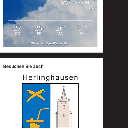
MAX C 18 • MIN C
18
27
25
26
31
°
°
°
°
DO
FR
SA
SO
Wetter von OpenWeatherMap
Besuchen Sie auch