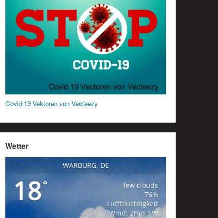
Covid 19 Vektoren von Vecteezy
Wetter
WARBURG, DE
18
°
few clouds
76%
Luftfeuchtigkeit
Wind: 2m/s SW