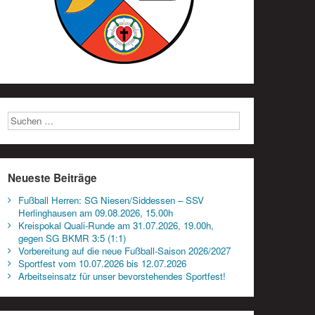
Neueste Beiträge
Fußball Herren: SG Niesen/Siddessen – SSV
Herlinghausen am 09.08.2026, 15.00h
Kreispokal Quali-Runde am 31.07.2026, 19.00h,
gegen SG BKMR 3:5 (1:1)
Vorbereitung auf die neue Fußball-Saison 2026/2027
Sportfest vom 10.07.2026 bis 12.07.2026
Arbeitseinsatz für unser bevorstehendes Sportfest!