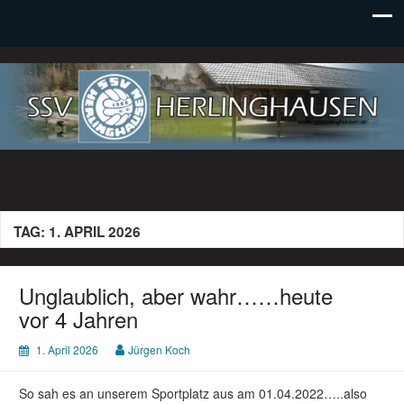
SSV Herlinghausen e. V.
TAG:
1. APRIL 2026
Unglaublich, aber wahr……heute
vor 4 Jahren
1. April 2026
Jürgen Koch
So sah es an unserem Sportplatz aus am 01.04.2022…..also