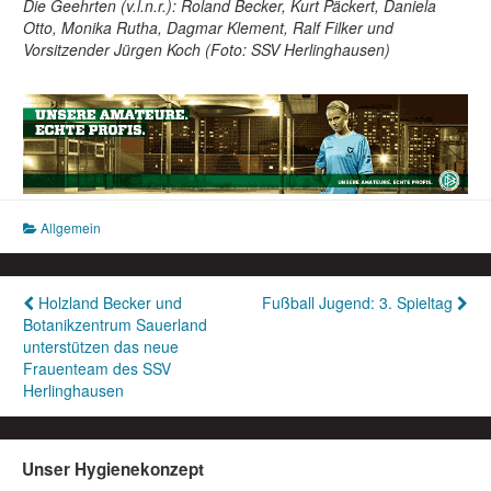
Die Geehrten (v.l.n.r.): Roland Becker, Kurt Päckert, Daniela
Otto, Monika Rutha, Dagmar Klement, Ralf Filker und
Vorsitzender Jürgen Koch (Foto: SSV Herlinghausen)
Allgemein
Beitragsnavigation
Holzland Becker und
Fußball Jugend: 3. Spieltag
Botanikzentrum Sauerland
unterstützen das neue
Frauenteam des SSV
Herlinghausen
Unser Hygienekonzept