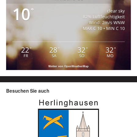
10
°
clear sky
82% Luftfeuchtigkeit
Wind: 2m/s WNW
MAX C 10 • MIN C 10
22
28
32
32
°
°
°
°
FR
SA
SO
MO
Wetter von OpenWeatherMap
Besuchen Sie auch