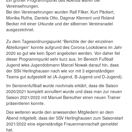
Ein großer Programmpunkt des Abends waren die
Vereinsehrungen.
Bei den Vereinsehrungen wurden Ralf Filker, Kurt Päckert,
Monika Rutha, Daniela Otto, Dagmar Klement und Roland
Becker mit einer Urkunde und der silbernen Vereinsnadel
ausgezeichnet.
Zu dem Tagesordnungspunkt “Berichte der der einzelnen
Abteilungen” konnte aufgrund des Corona-Lockdowns im Jahr
2020 so gut wie kein Sport angeboten werden. Von daher fiel
dieser Programmpunkt sehr kurz aus. Im Bereich Fußball
Jugend wies Jugendobmann Marcel Nowak darauf hin, dass
der SSV Herlinghausen nach wie vor mit 3 eigenständigen
Teams gut aufgestellt ist (A-Jugend, B-Jugend und D-Jugend).
Im Seniorenfußball wurde nochmals erklärt, dass die Saison
2020/2021 komplett annulliert wurde und dass man zur neuen
Saison 2021/2022 mit Manuel Bareuther einen neuen Trainer
präsentieren konnte.
Des weiteren wurde den anwesenden Mitgliedern an dem
Abend mitgeteilt, dass der SSV Herlinghausen zum Saisonstart
2021/2022 eine eigenständige Frauenmannschaft gemeldet
hat.