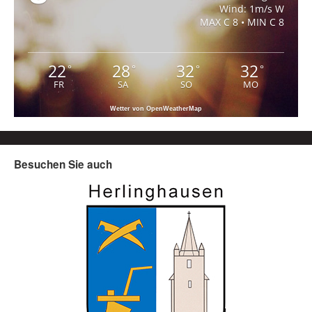
Wind: 1m/s W
MAX C 8 • MIN C 8
22
28
32
32
°
°
°
°
FR
SA
SO
MO
Wetter von OpenWeatherMap
Besuchen Sie auch