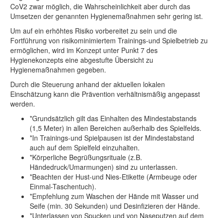
CoV2 zwar möglich, die Wahrscheinlichkeit aber durch das
Umsetzen der genannten Hygienemaßnahmen sehr gering ist.
Um auf ein erhöhtes Risiko vorbereitet zu sein und die
Fortführung von risikominimiertem Trainings-und Spielbetrieb zu
ermöglichen, wird im Konzept unter Punkt 7 des
Hygienekonzepts eine abgestufte Übersicht zu
Hygienemaßnahmen gegeben.
Durch die Steuerung anhand der aktuellen lokalen
Einschätzung kann die Prävention verhältnismäßig angepasst
werden.
*Grundsätzlich gilt das Einhalten des Mindestabstands
(1,5 Meter) in allen Bereichen außerhalb des Spielfelds.
*In Trainings-und Spielpausen ist der Mindestabstand
auch auf dem Spielfeld einzuhalten.
*Körperliche Begrüßungsrituale (z.B.
Händedruck/Umarmungen) sind zu unterlassen.
*Beachten der Hust-und Nies-Etikette (Armbeuge oder
Einmal-Taschentuch).
*Empfehlung zum Waschen der Hände mit Wasser und
Seife (min. 30 Sekunden) und Desinfizieren der Hände.
*Unterlassen von Spucken und von Naseputzen auf dem