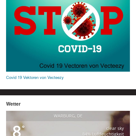
Covid 19 Vektoren von Vecteezy
Wetter
WARBURG, DE
8
°
clear sky
84% Luftfeuchtigkeit