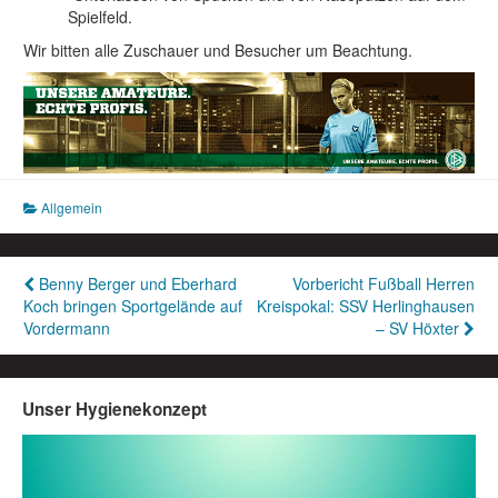
Spielfeld.
Wir bitten alle Zuschauer und Besucher um Beachtung.
Allgemein
Beitragsnavigation
Benny Berger und Eberhard
Vorbericht Fußball Herren
Koch bringen Sportgelände auf
Kreispokal: SSV Herlinghausen
Vordermann
– SV Höxter
Unser Hygienekonzept