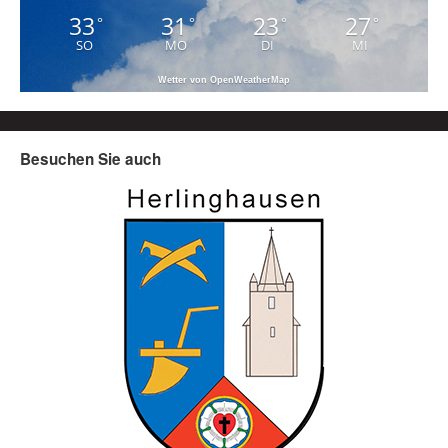
33
31
23
27
°
°
°
°
SO
MO
DI
MI
Wetter von OpenWeatherMap
Besuchen Sie auch