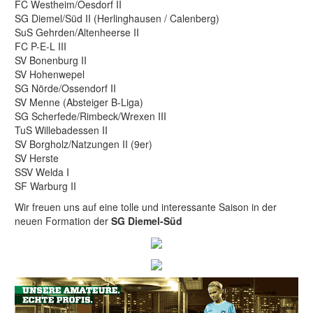
FC Westheim/Oesdorf II
SG Diemel/Süd II (Herlinghausen / Calenberg)
SuS Gehrden/Altenheerse II
FC P-E-L III
SV Bonenburg II
SV Hohenwepel
SG Nörde/Ossendorf II
SV Menne (Absteiger B-Liga)
SG Scherfede/Rimbeck/Wrexen III
TuS Willebadessen II
SV Borgholz/Natzungen II (9er)
SV Herste
SSV Welda I
SF Warburg II
Wir freuen uns auf eine tolle und interessante Saison in der
neuen Formation der
SG Diemel-Süd