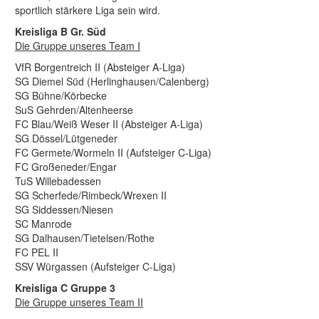
sportlich stärkere Liga sein wird.
Kreisliga B Gr. Süd
Die Gruppe unseres Team I
VfR Borgentreich II (Absteiger A-Liga)
SG Diemel Süd (Herlinghausen/Calenberg)
SG Bühne/Körbecke
SuS Gehrden/Altenheerse
FC Blau/Weiß Weser II (Absteiger A-Liga)
SG Dössel/Lütgeneder
FC Germete/Wormeln II (Aufsteiger C-Liga)
FC Großeneder/Engar
TuS Willebadessen
SG Scherfede/Rimbeck/Wrexen II
SG Siddessen/Niesen
SC Manrode
SG Dalhausen/Tietelsen/Rothe
FC PEL II
SSV Würgassen (Aufsteiger C-Liga)
Kreisliga C Gruppe 3
Die Gruppe unseres Team II