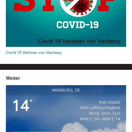
Covid 19 Vektoren von Vecteezy
Wetter
WARBURG, DE
14
°
few clouds
69% Luftfeuchtigkeit
Wind: 2m/s SSO
MAX C 14 • MIN C 14