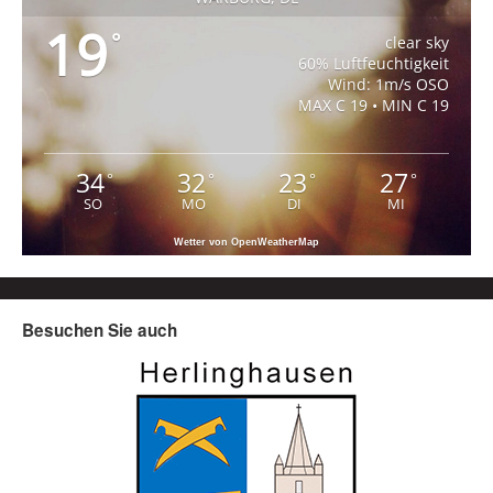
19
°
clear sky
60% Luftfeuchtigkeit
Wind: 1m/s OSO
MAX C 19 • MIN C 19
34
32
23
27
°
°
°
°
SO
MO
DI
MI
Wetter von OpenWeatherMap
Besuchen Sie auch