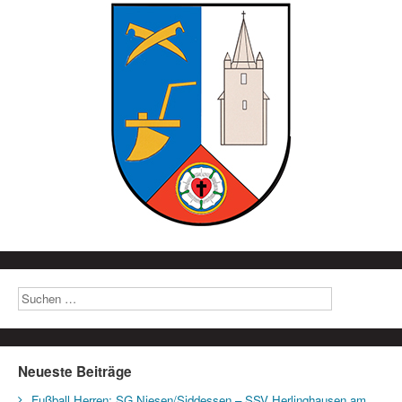
Neueste Beiträge
Fußball Herren: SG Niesen/Siddessen – SSV Herlinghausen am