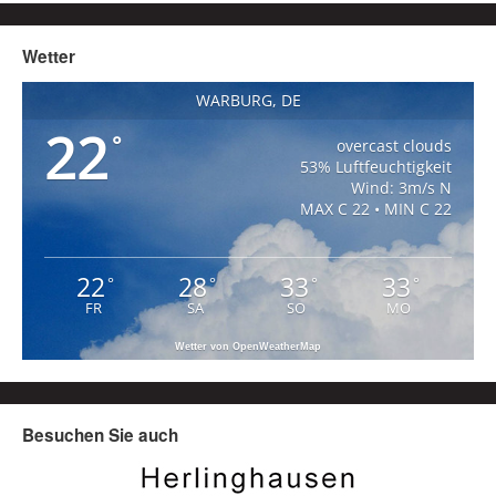
Wetter
WARBURG, DE
22
°
overcast clouds
53% Luftfeuchtigkeit
Wind: 3m/s N
MAX C 22 • MIN C 22
22
28
33
33
°
°
°
°
FR
SA
SO
MO
Wetter von OpenWeatherMap
Besuchen Sie auch