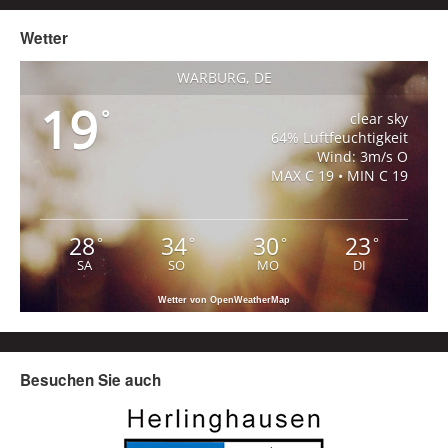
Wetter
WARBURG, DE
19
°
clear sky
64% Luftfeuchtigkeit
Wind: 3m/s O
MAX C 19 • MIN C 19
28
34
30
23
°
°
°
°
SA
SO
MO
DI
Wetter von OpenWeatherMap
Besuchen Sie auch