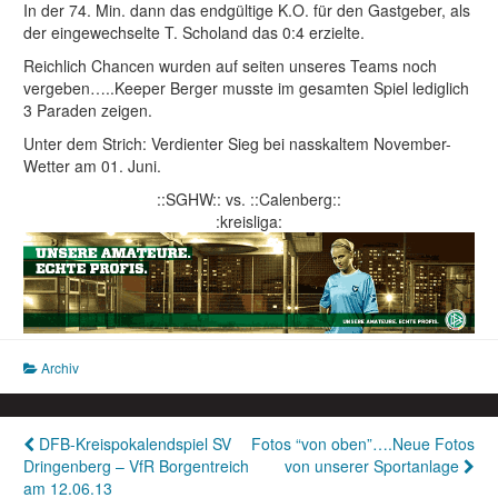
In der 74. Min. dann das endgültige K.O. für den Gastgeber, als
der eingewechselte T. Scholand das 0:4 erzielte.
Reichlich Chancen wurden auf seiten unseres Teams noch
vergeben…..Keeper Berger musste im gesamten Spiel lediglich
3 Paraden zeigen.
Unter dem Strich: Verdienter Sieg bei nasskaltem November-
Wetter am 01. Juni.
::SGHW:: vs. ::Calenberg::
:kreisliga:
Archiv
Beitragsnavigation
DFB-Kreispokalendspiel SV
Fotos “von oben”….Neue Fotos
Dringenberg – VfR Borgentreich
von unserer Sportanlage
am 12.06.13