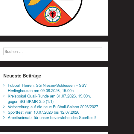
Neueste Beiträge
Fußball Herren: SG Niesen/Siddessen – SSV
Herlinghausen am 09.08.2026, 15.00h
Kreispokal Quali-Runde am 31.07.2026, 19.00h,
gegen SG BKMR 3:5 (1:1)
Vorbereitung auf die neue Fußball-Saison 2026/2027
Sportfest vom 10.07.2026 bis 12.07.2026
Arbeitseinsatz für unser bevorstehendes Sportfest!