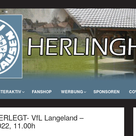
NTERAKTIV
FANSHOP
WERBUNG
SPONSOREN
COV
ERLEGT- VfL Langeland –
22, 11.00h