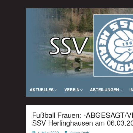
Zum
Inhalt
SSV Herlinghausen e. V.
springen
AKTUELLES
VEREIN
ABTEILUNGEN
I
Fußball Frauen: -ABGESAGT/V
SSV Herlinghausen am 06.03.20
4. März 2022
Jürgen Koch