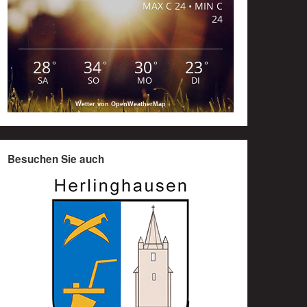
MAX C 24 • MIN C
24
28
34
30
23
°
°
°
°
SA
SO
MO
DI
Wetter von OpenWeatherMap
Besuchen Sie auch