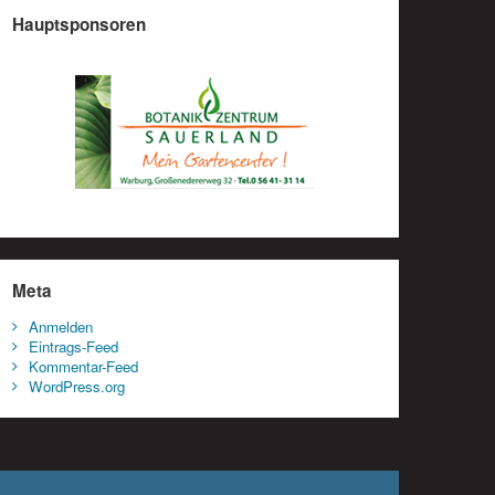
Hauptsponsoren
Meta
Anmelden
Eintrags-Feed
Kommentar-Feed
WordPress.org