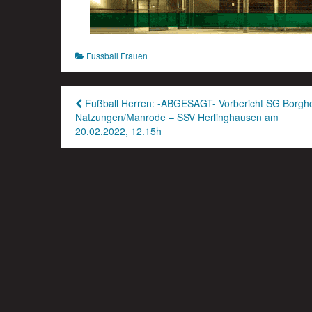
Fussball Frauen
Beitragsnavigation
Fußball Herren: -ABGESAGT- Vorbericht SG Borgho
Natzungen/Manrode – SSV Herlinghausen am
20.02.2022, 12.15h