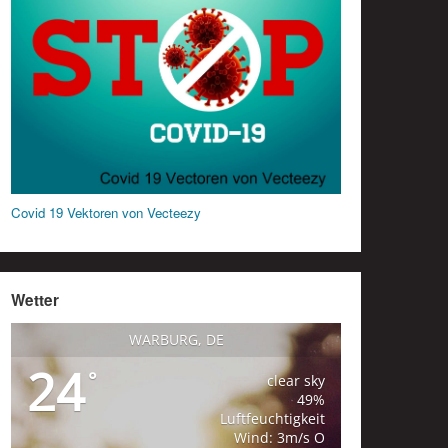
Covid 19 Vektoren von Vecteezy
Wetter
WARBURG, DE
24
°
clear sky
49%
Luftfeuchtigkeit
Wind: 3m/s O