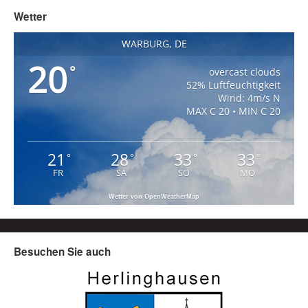
Wetter
WARBURG, DE
20
°
overcast clouds
52% Luftfeuchtigkeit
Wind: 4m/s N
MAX C 20 • MIN C 20
21
28
33
33
°
°
°
°
FR
SA
SO
MO
Wetter von OpenWeatherMap
Besuchen Sie auch