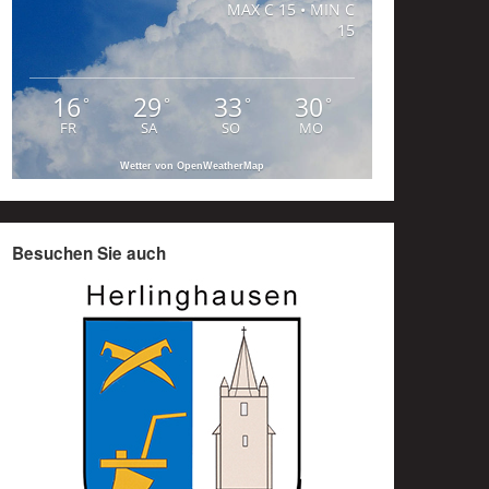
MAX C 15 • MIN C
15
16
29
33
30
°
°
°
°
FR
SA
SO
MO
Wetter von OpenWeatherMap
Besuchen Sie auch