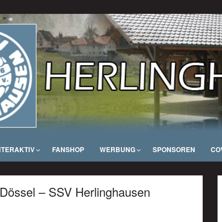
NTERAKTIV
FANSHOP
WERBUNG
SPONSOREN
COV
/Dössel – SSV Herlinghausen