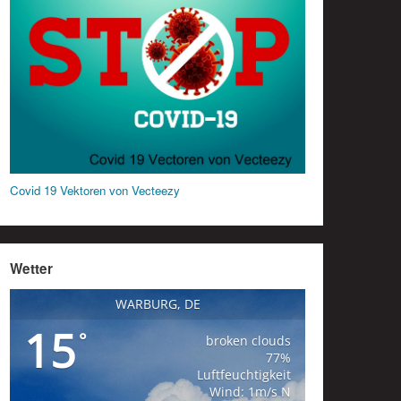
Covid 19 Vektoren von Vecteezy
Wetter
WARBURG, DE
15
°
broken clouds
77%
Luftfeuchtigkeit
Wind: 1m/s N