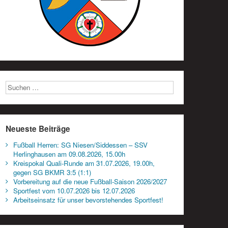
Neueste Beiträge
Fußball Herren: SG Niesen/Siddessen – SSV
Herlinghausen am 09.08.2026, 15.00h
Kreispokal Quali-Runde am 31.07.2026, 19.00h,
gegen SG BKMR 3:5 (1:1)
Vorbereitung auf die neue Fußball-Saison 2026/2027
Sportfest vom 10.07.2026 bis 12.07.2026
Arbeitseinsatz für unser bevorstehendes Sportfest!