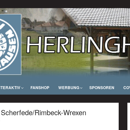
NTERAKTIV
FANSHOP
WERBUNG
SPONSOREN
COV
SG Scherfede/Rimbeck-Wrexen
)