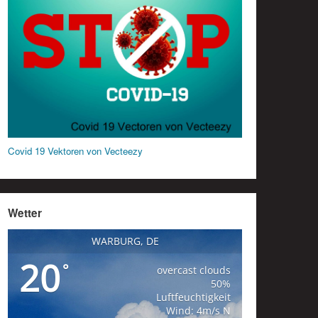
Covid 19 Vektoren von Vecteezy
Wetter
WARBURG, DE
20
°
overcast clouds
50%
Luftfeuchtigkeit
Wind: 4m/s N