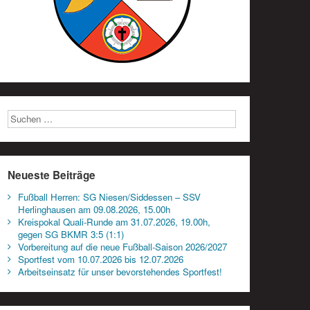
Neueste Beiträge
Fußball Herren: SG Niesen/Siddessen – SSV
Herlinghausen am 09.08.2026, 15.00h
Kreispokal Quali-Runde am 31.07.2026, 19.00h,
gegen SG BKMR 3:5 (1:1)
Vorbereitung auf die neue Fußball-Saison 2026/2027
Sportfest vom 10.07.2026 bis 12.07.2026
Arbeitseinsatz für unser bevorstehendes Sportfest!