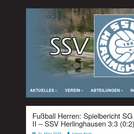
Zum
Inhalt
SSV Herlinghausen e. V.
springen
AKTUELLES
VEREIN
ABTEILUNGEN
I
Fußball Herren: Spielbericht 
II – SSV Herlinghausen 3:3 (0:2
21. März 2022
Jürgen Koch