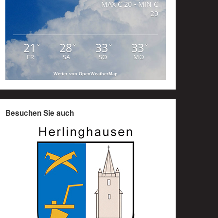
MAX C 20 • MIN C
20
21
28
33
33
°
°
°
°
FR
SA
SO
MO
Wetter von OpenWeatherMap
Besuchen Sie auch