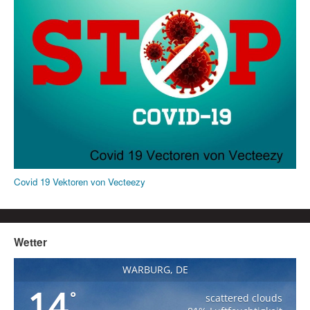
Covid 19 Vektoren von Vecteezy
Wetter
WARBURG, DE
14
°
scattered clouds