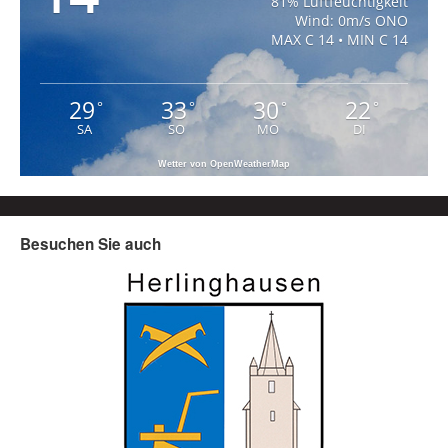
81% Luftfeuchtigkeit
Wind: 0m/s ONO
MAX C 14 • MIN C 14
29
33
30
22
°
°
°
°
SA
SO
MO
DI
Wetter von OpenWeatherMap
Besuchen Sie auch