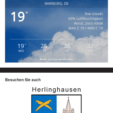
WARBURG, DE
19
°
few clouds
69% Luftfeuchtigkeit
Wind: 2m/s NNW
MAX C 19 • MIN C 19
19
25
28
32
°
°
°
°
MO
DI
MI
DO
Wetter von OpenWeatherMap
Besuchen Sie auch