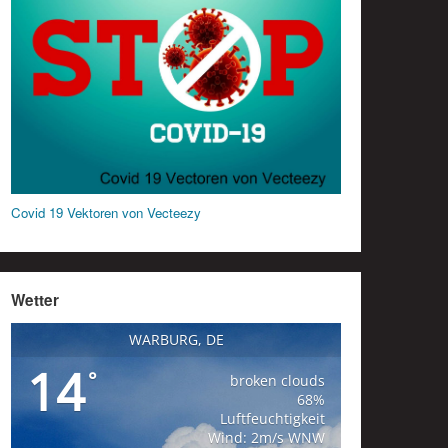
Covid 19 Vektoren von Vecteezy
Wetter
WARBURG, DE
14
°
broken clouds
68%
Luftfeuchtigkeit
Wind: 2m/s WNW