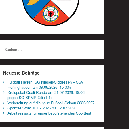
Neueste Beiträge
Fußball Herren: SG Niesen/Siddessen – SSV
Herlinghausen am 09.08.2026, 15.00h
Kreispokal Quali-Runde am 31.07.2026, 19.00h,
gegen SG BKMR 3:5 (1:1)
Vorbereitung auf die neue Fußball-Saison 2026/2027
Sportfest vom 10.07.2026 bis 12.07.2026
Arbeitseinsatz für unser bevorstehendes Sportfest!