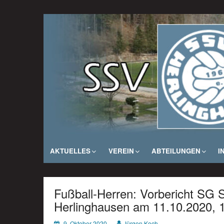
Zum
Inhalt
SSV Herlinghausen e. V.
springen
AKTUELLES
VEREIN
ABTEILUNGEN
I
Fußball-Herren: Vorbericht SG
Herlinghausen am 11.10.2020, 
9. Oktober 2020
Jürgen Koch