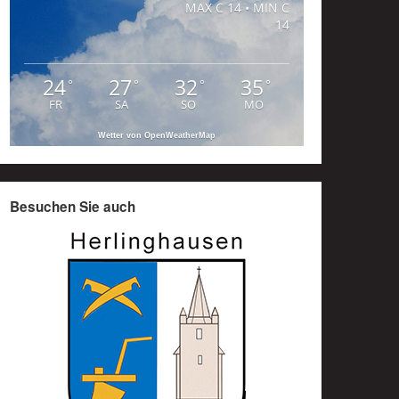
MAX C 14 • MIN C
14
24
27
32
35
°
°
°
°
FR
SA
SO
MO
Wetter von OpenWeatherMap
Besuchen Sie auch