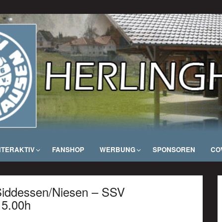
NTERAKTIV
FANSHOP
WERBUNG
SPONSOREN
COV
 Siddessen/Niesen – SSV
15.00h