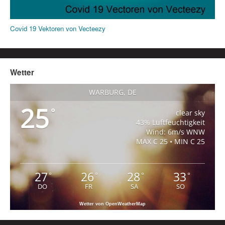
Covid 19 Vektoren von Vecteezy
Wetter
WARBURG, DE
25
°
clear sky
43% Luftfeuchtigkeit
Wind: 6m/s WNW
MAX C 25 • MIN C 25
27
26
28
33
°
°
°
°
DO
FR
SA
SO
Wetter von OpenWeatherMap