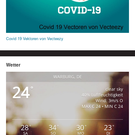
Covid 19 Vektoren von Vecteezy
Wetter
WARBURG, DE
24
°
clear sky
40% Luftfeuchtigkeit
Wind: 3m/s O
MAX C 24 • MIN C 24
28
34
30
23
°
°
°
°
SA
SO
MO
DI