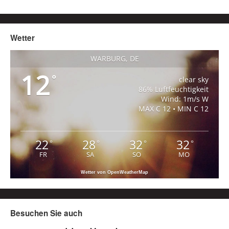
Wetter
WARBURG, DE
12
°
clear sky
86% Luftfeuchtigkeit
Wind: 1m/s W
MAX C 12 • MIN C 12
22
28
32
32
°
°
°
°
FR
SA
SO
MO
Wetter von OpenWeatherMap
Besuchen Sie auch