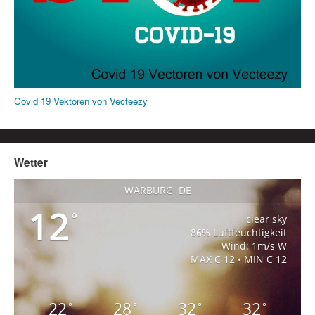
Covid 19 Vektoren von Vecteezy
Wetter
WARBURG, DE
12
°
clear sky
86% Luftfeuchtigkeit
Wind: 1m/s W
MAX C 12 • MIN C 12
22
28
32
32
°
°
°
°