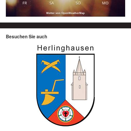
FR
SA
SO
MO
Wetter von OpenWeatherMap
Besuchen Sie auch