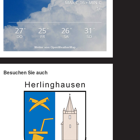
MAX C 16 • MIN C
16
27
25
26
31
°
°
°
°
DO
FR
SA
SO
Wetter von OpenWeatherMap
Besuchen Sie auch