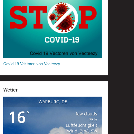
Covid 19 Vektoren von Vecteezy
Wetter
WARBURG, DE
16
°
few clouds
75%
Luftfeuchtigkeit
Wind: 2m/s SW