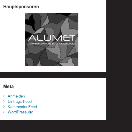
Hauptsponsoren
Meta
Anmelden
Eintrags-Feed
Kommentar-Feed
WordPress.org