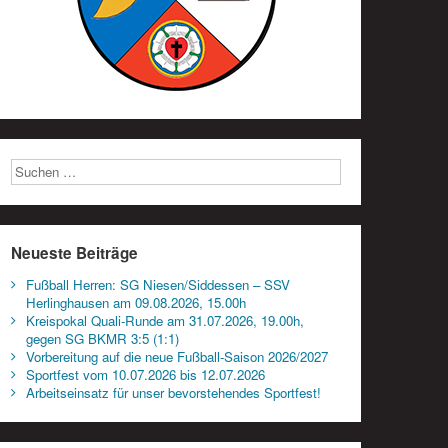
Neueste Beiträge
Fußball Herren: SG Niesen/Siddessen – SSV
Herlinghausen am 09.08.2026, 15.00h
Kreispokal Quali-Runde am 31.07.2026, 19.00h,
gegen SG BKMR 3:5 (1:1)
Vorbereitung auf die neue Fußball-Saison 2026/2027
Sportfest vom 10.07.2026 bis 12.07.2026
Arbeitseinsatz für unser bevorstehendes Sportfest!