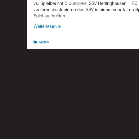
vs. Spielbericht D-Junioren: SSV Herlinghausen – FC
verlieren die Junioren des SSV in einem sehr fairen S
Spiel auf beiden…
Spielbericht
Weiterlesen
D-
Junioren:
Archiv
SSV
Herlinghausen
–
FC
Blau
Weiß
Weser
I
1:2
(0:1)