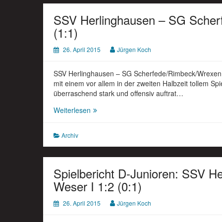
SSV Herlinghausen – SG Scherf
(1:1)
26. April 2015
Jürgen Koch
SSV Herlinghausen – SG Scherfede/Rimbeck/Wrexen II
mit einem vor allem in der zweiten Halbzeit tollem Sp
überraschend stark und offensiv auftrat…
SSV
Weiterlesen
Herlinghausen
–
Archiv
SG
Scherfede/Rimbeck/Wrexen
II
2:1
Spielbericht D-Junioren: SSV H
(1:1)
Weser I 1:2 (0:1)
26. April 2015
Jürgen Koch