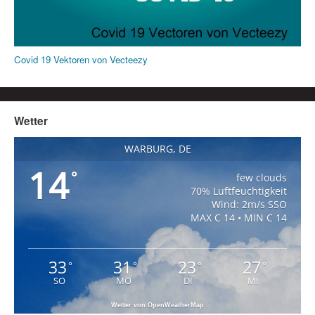
Covid 19 Vektoren von Vecteezy
Wetter
WARBURG, DE
14
°
few clouds
70% Luftfeuchtigkeit
Wind: 2m/s SSO
MAX C 14 • MIN C 14
33
31
23
27
°
°
°
°
SO
MO
DI
MI
Wetter von OpenWeatherMap