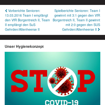
Beitragsnavigation
Vorberichte Senioren:
Spielberichte Senioren: Team I
13.03.2016 Team I empfängt
gewinnt mit 3:1 gegen den VfR
den VfR Borgentreich II, Team
Borgentreich II, Team II gewinnt
II empfängt den SuS
mit 2:0 gegen den SUS
Gehrden/Altenheerse II
Gehrden/Altenheerse II
Unser Hygienekonzept