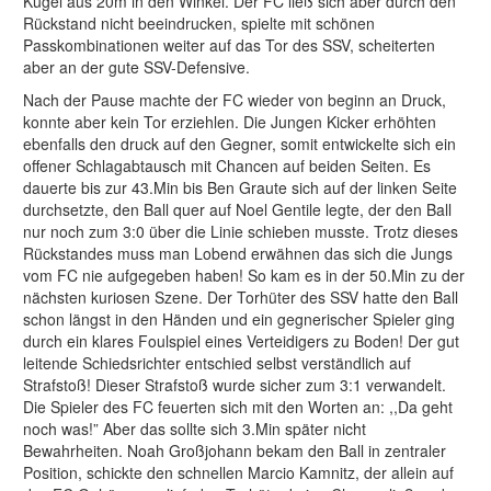
Kugel aus 20m in den Winkel. Der FC ließ sich aber durch den
Rückstand nicht beeindrucken, spielte mit schönen
Passkombinationen weiter auf das Tor des SSV, scheiterten
aber an der gute SSV-Defensive.
Nach der Pause machte der FC wieder von beginn an Druck,
konnte aber kein Tor erziehlen. Die Jungen Kicker erhöhten
ebenfalls den druck auf den Gegner, somit entwickelte sich ein
offener Schlagabtausch mit Chancen auf beiden Seiten. Es
dauerte bis zur 43.Min bis Ben Graute sich auf der linken Seite
durchsetzte, den Ball quer auf Noel Gentile legte, der den Ball
nur noch zum 3:0 über die Linie schieben musste. Trotz dieses
Rückstandes muss man Lobend erwähnen das sich die Jungs
vom FC nie aufgegeben haben! So kam es in der 50.Min zu der
nächsten kuriosen Szene. Der Torhüter des SSV hatte den Ball
schon längst in den Händen und ein gegnerischer Spieler ging
durch ein klares Foulspiel eines Verteidigers zu Boden! Der gut
leitende Schiedsrichter entschied selbst verständlich auf
Strafstoß! Dieser Strafstoß wurde sicher zum 3:1 verwandelt.
Die Spieler des FC feuerten sich mit den Worten an: ,,Da geht
noch was!” Aber das sollte sich 3.Min später nicht
Bewahrheiten. Noah Großjohann bekam den Ball in zentraler
Position, schickte den schnellen Marcio Kamnitz, der allein auf