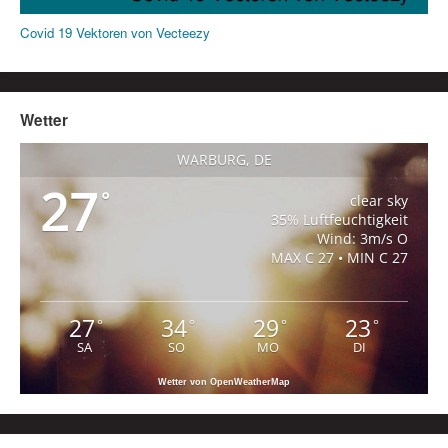
Covid 19 Vektoren von Vecteezy
Wetter
WARBURG, DE
27
°
clear sky
35% Luftfeuchtigkeit
Wind: 3m/s O
MAX C 27 • MIN C 27
27
34
29
23
°
°
°
°
SA
SO
MO
DI
Wetter von OpenWeatherMap