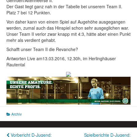
Gehrden/Altenheerse II.
Der Gast liegt ganz nah in der Tabelle bei unserem Team II.
Platz 7 bei 12 Punkten.
Von daher kann von einem Spiel auf Augehöhe ausgegangen
werden, zumal auch das Hinspiel schon sehr ausgeglichen war.
Unser Team II verlor zwar knapp mit 4:3, hätte aber einen Punkt
mehr als verdient gehabt.
Schafft unser Team II die Revanche?
Antworten Live am13.03.2016, 12.30h, im Herlinghäuser
Rautental
Archiv
Beitragsnavigation
Vorbericht D-Jugend:
Spielberichte D-Jugend: