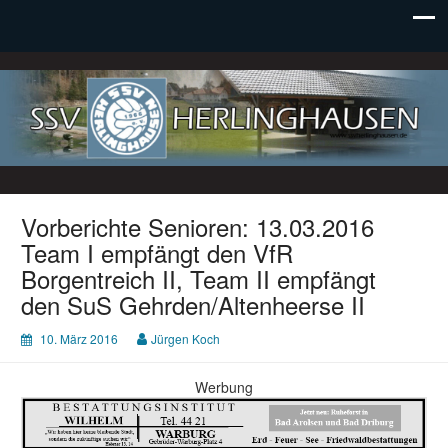
SSV Herlinghausen e. V.
Vorberichte Senioren: 13.03.2016
Team I empfängt den VfR
Borgentreich II, Team II empfängt
den SuS Gehrden/Altenheerse II
10. März 2016
Jürgen Koch
Werbung