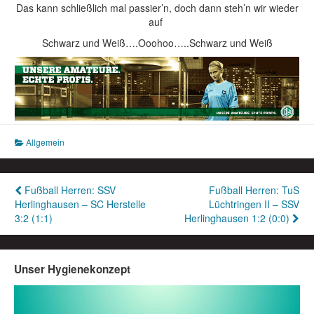
Das kann schließlich mal passier’n, doch dann steh’n wir wieder
auf
Schwarz und Weiß….Ooohoo…..Schwarz und Weiß
Allgemein
Beitragsnavigation
Fußball Herren: SSV
Fußball Herren: TuS
Herlinghausen – SC Herstelle
Lüchtringen II – SSV
3:2 (1:1)
Herlinghausen 1:2 (0:0)
Unser Hygienekonzept