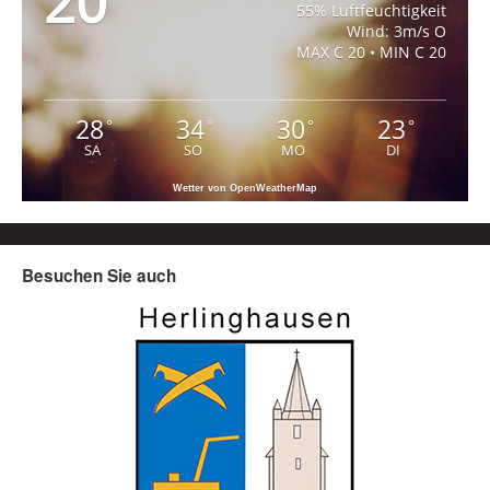
20
55% Luftfeuchtigkeit
Wind: 3m/s O
MAX C 20 • MIN C 20
28
34
30
23
°
°
°
°
SA
SO
MO
DI
Wetter von OpenWeatherMap
Besuchen Sie auch