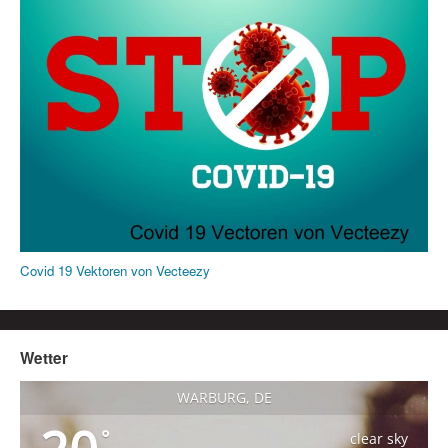
Covid 19 Vektoren von Vecteezy
Wetter
WARBURG, DE
°
clear sky