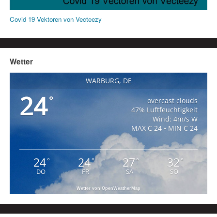
Covid 19 Vektoren von Vecteezy
Wetter
WARBURG, DE
24
°
overcast clouds
47% Luftfeuchtigkeit
Wind: 4m/s W
MAX C 24 • MIN C 24
24
24
27
32
°
°
°
°
DO
FR
SA
SO
Wetter von OpenWeatherMap