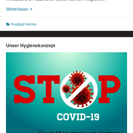
Fußball
Weiterlesen
Herren:
SSV
Fussball Herren
Herlinghausen
–
SC
Herstelle
Unser Hygienekonzept
3:2
(1:1)