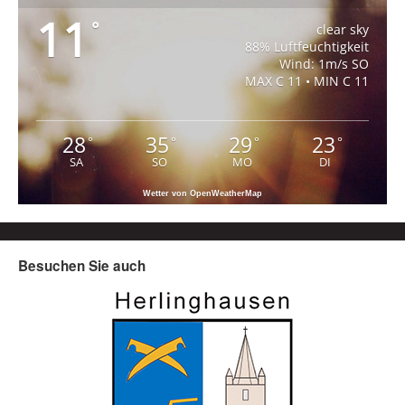
11
°
clear sky
88% Luftfeuchtigkeit
Wind: 1m/s SO
MAX C 11 • MIN C 11
28
35
29
23
°
°
°
°
SA
SO
MO
DI
Wetter von OpenWeatherMap
Besuchen Sie auch