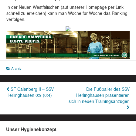
In der Neuen Westfälischen (auf unserer Homepage per Link
schnell zu erreichen) kann man Woche für Woche das Ranking
verfolgen.
Archiv
Beitragsnavigation
SF Calenberg II – SSV
Die Fußballer des SSV
Herlinghausen 0:9 (0:4)
Herlinghausen präsentieren
sich in neuen Trainingsanzügen
Unser Hygienekonzept