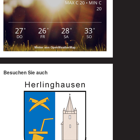
MAX C 20 • MIN C
20
27
26
28
33
°
°
°
°
DO
FR
SA
SO
Wetter von OpenWeatherMap
Besuchen Sie auch