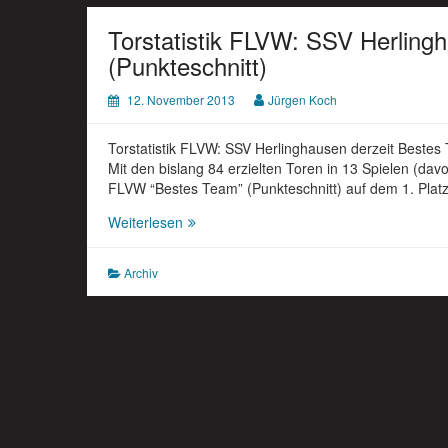
Torstatistik FLVW: SSV Herling
(Punkteschnitt)
12. November 2013
Jürgen Koch
Torstatistik FLVW: SSV Herlinghausen derzeit Beste
Mit den bislang 84 erzielten Toren in 13 Spielen (dav
FLVW “Bestes Team” (Punkteschnitt) auf dem 1. Pla
Torstatistik
Weiterlesen
FLVW:
SSV
Archiv
Herlinghausen
derzeit
Bestes
Team
(Punkteschnitt)