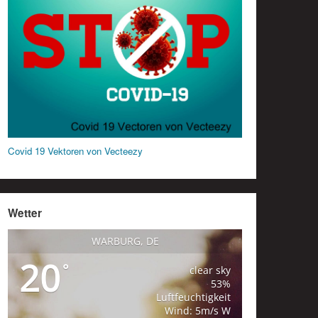
Covid 19 Vektoren von Vecteezy
Wetter
WARBURG, DE
20
°
clear sky
53%
Luftfeuchtigkeit
Wind: 5m/s W