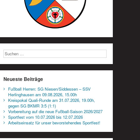
Neueste Beiträge
Fußball Herren: SG Niesen/Siddessen – SSV
Herlinghausen am 09.08.2026, 15.00h
Kreispokal Quali-Runde am 31.07.2026, 19.00h,
gegen SG BKMR 3:5 (1:1)
Vorbereitung auf die neue Fußball-Saison 2026/2027
Sportfest vom 10.07.2026 bis 12.07.2026
Arbeitseinsatz für unser bevorstehendes Sportfest!