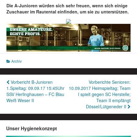
Die A-Junioren würden sich sehr freuen, wenn sich einige
Zuschauer im Rautental einfinden, um sie zu unterstützen.
Archiv
Beitragsnavigation
Vorbericht B-Junioren
Vorberichte Senioren:
1.Spieltag: 09.09.17 15:45Uhr
10.09.2017 Heimspieltag; Team
SSV Herlinghausen – FC Blau
I spielt gegen SC Herstelle;
Weiß Weser II
Team II empfängt
Dössel/Lütgeneder II
Unser Hygienekonzept