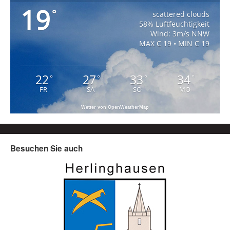
19
°
scattered clouds
58% Luftfeuchtigkeit
Wind: 3m/s NNW
MAX C 19 • MIN C 19
22
27
33
34
°
°
°
°
FR
SA
SO
MO
Wetter von OpenWeatherMap
Besuchen Sie auch