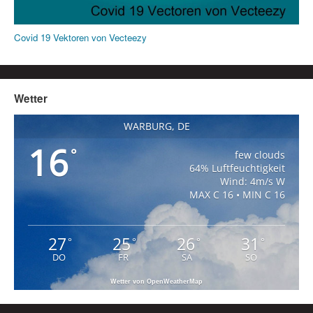
Covid 19 Vektoren von Vecteezy
Wetter
WARBURG, DE
16
°
few clouds
64% Luftfeuchtigkeit
Wind: 4m/s W
MAX C 16 • MIN C 16
27
25
26
31
°
°
°
°
DO
FR
SA
SO
Wetter von OpenWeatherMap