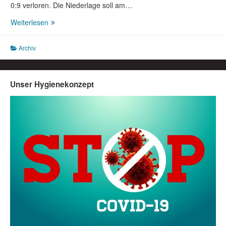
0:9 verloren. Die Niederlage soll am…
Vorbericht
Weiterlesen
E-
Junioren
Archiv
2.Spieltag:
08.09.2017
18:00Uhr
JSG
Unser Hygienekonzept
Germete-
Wormeln/Welda/Rhoden
–
SSV
Herlinghausen