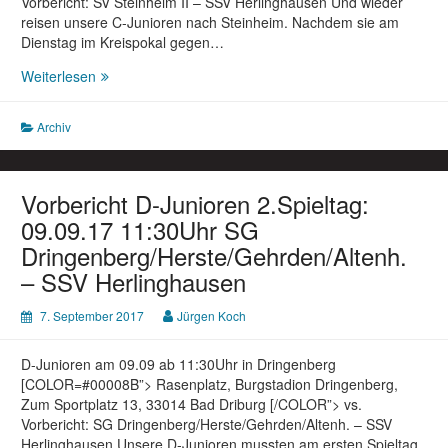
Vorbericht: SV Steinheim II – SSV Herlinghausen Und wieder
reisen unsere C-Junioren nach Steinheim. Nachdem sie am
Dienstag im Kreispokal gegen…
Vorbericht
Weiterlesen
C-
Junioren
Archiv
2.Spieltag:
09.09.17
14:15Uhr
SV
Vorbericht D-Junioren 2.Spieltag:
Steinheim
09.09.17 11:30Uhr SG
II
Dringenberg/Herste/Gehrden/Altenh.
–
– SSV Herlinghausen
SSV
Herlinghausen
7. September 2017
Jürgen Koch
D-Junioren am 09.09 ab 11:30Uhr in Dringenberg
[COLOR=#00008B”> Rasenplatz, Burgstadion Dringenberg,
Zum Sportplatz 13, 33014 Bad Driburg [/COLOR”> vs.
Vorbericht: SG Dringenberg/Herste/Gehrden/Altenh. – SSV
Herlinghausen Unsere D-Junioren mussten am ersten Spieltag