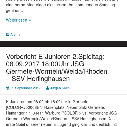
eine herbe Niederlage einstecken. Am kommenden Samstag
geht es…
Vorbericht
Weiterlesen
D-
Junioren
Archiv
2.Spieltag:
09.09.17
11:30Uhr
SG
Vorbericht E-Junioren 2.Spieltag:
Dringenberg/Herste/Gehrden/Altenh.
08.09.2017 18:00Uhr JSG
–
Germete-Wormeln/Welda/Rhoden
SSV
– SSV Herlinghausen
Herlinghausen
7. September 2017
Jürgen Koch
E-Junioren am 08.09 ab 18:00Uhr in Germete
[COLOR=#00008B”> Rasenplatz, Nebenplatz Germete,
Hainanger 17, 34414 Warburg [/COLOR”> vs. Vorbericht: JSG
Germete-Wormeln/Welda/Rhoden – SSV Herlinghausen Das
erste Spiel unserer neuen E-Jugend ging klar und deutlich mit