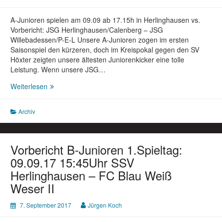
A-Junioren spielen am 09.09 ab 17.15h in Herlinghausen vs.
Vorbericht: JSG Herlinghausen/Calenberg – JSG
Willebadessen/P-E-L Unsere A-Junioren zogen im ersten
Saisonspiel den kürzeren, doch im Kreispokal gegen den SV
Höxter zeigten unsere ältesten Juniorenkicker eine tolle
Leistung. Wenn unsere JSG…
Vorbericht
Weiterlesen
A-
Junioren
Archiv
2.Spieltag:
09.09.2017
17:15Uhr
JSG
Vorbericht B-Junioren 1.Spieltag:
Herlinghausen/Calenberg
09.09.17 15:45Uhr SSV
–
Herlinghausen – FC Blau Weiß
JSG
Weser II
Willebadessen/P-
E-
L
7. September 2017
Jürgen Koch