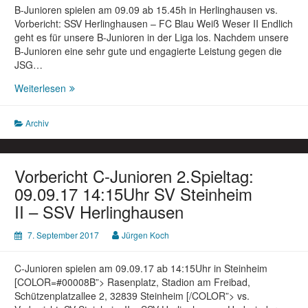
B-Junioren spielen am 09.09 ab 15.45h in Herlinghausen vs.
Vorbericht: SSV Herlinghausen – FC Blau Weiß Weser II Endlich
geht es für unsere B-Junioren in der Liga los. Nachdem unsere
B-Junioren eine sehr gute und engagierte Leistung gegen die
JSG…
Vorbericht
Weiterlesen
B-
Junioren
Archiv
1.Spieltag:
09.09.17
15:45Uhr
SSV
Vorbericht C-Junioren 2.Spieltag:
Herlinghausen
09.09.17 14:15Uhr SV Steinheim
–
II – SSV Herlinghausen
FC
Blau
7. September 2017
Jürgen Koch
Weiß
Weser
II
C-Junioren spielen am 09.09.17 ab 14:15Uhr in Steinheim
[COLOR=#00008B”> Rasenplatz, Stadion am Freibad,
Schützenplatzallee 2, 32839 Steinheim [/COLOR”> vs.