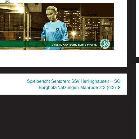
Spielbericht Senioren: SSV Herlinghausen – SG
Borgholz/Natzungen-Manrode 2:2 (0:2)