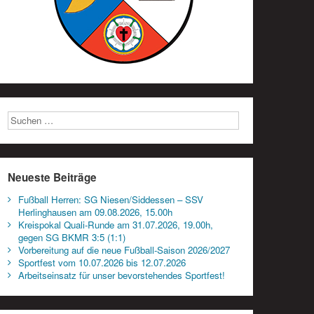
Neueste Beiträge
Fußball Herren: SG Niesen/Siddessen – SSV
Herlinghausen am 09.08.2026, 15.00h
Kreispokal Quali-Runde am 31.07.2026, 19.00h,
gegen SG BKMR 3:5 (1:1)
Vorbereitung auf die neue Fußball-Saison 2026/2027
Sportfest vom 10.07.2026 bis 12.07.2026
Arbeitseinsatz für unser bevorstehendes Sportfest!