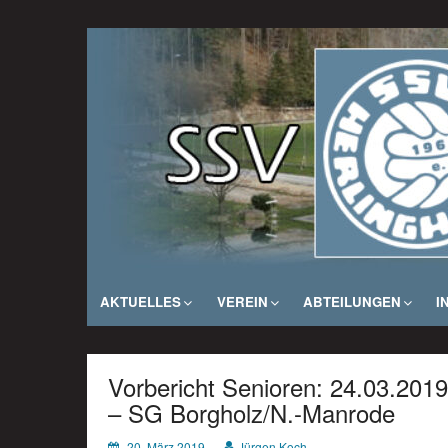
Zum
Inhalt
SSV Herlinghausen e. V.
springen
AKTUELLES
VEREIN
ABTEILUNGEN
I
Vorbericht Senioren: 24.03.201
– SG Borgholz/N.-Manrode
20. März 2019
Jürgen Koch