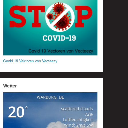
Covid 19 Vektoren von Vecteezy
Wetter
WARBURG, DE
20
°
scattered clouds
72%
Luftfeuchtigkeit
Wind: 2m/s SW