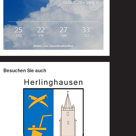
MAX C 20 • MIN C
20
25
22
27
33
°
°
°
°
DO
FR
SA
SO
Wetter von OpenWeatherMap
Besuchen Sie auch