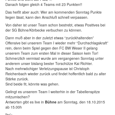
Danach folgen gleich 4 Teams mit 23 Punkten!!
Das heißt aber auch: Wer am kommenden Sonntag Punkte
liegen lässt, kann den Anschluß schnell verpassen.
Von daher ist unser Team schon bestrebt, etwas Positives bei
der SG Bühne/Körbecke verbuchen zu können.
Dann muß aber in der zuletzt etwas “zurückhaltenden”
Offensive bei unserem Team I wieder mehr “Durchschlagskraft”
rein, denn beim Spiel gegen den FC BW Weser II gelang
unserem Team zum ersten Mal in dieser Saison kein Tor!
Schmerzlich vermisst wurde am vergangenen Sonntag unter
anderem unser bislang bester Torschütze Kai Richter.
Nach mehrwöchiger Verletzungspause ist Christoph
Reichenbach wieder zurück und findet hoffentlich bald zu alter
Stärke zurück.
Sind beide fit, könnte was gehen.
Gelingt es unserem Team I weiterhin in der Tabellenspitze
mitzumischen?
Antworten gibt es live in
Bühne
am Sonntag, den 18.10.2015
ab 15.00h
[hr”>