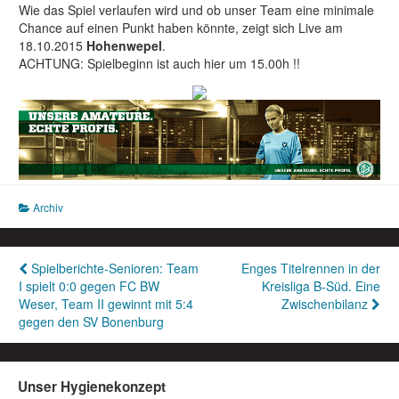
Wie das Spiel verlaufen wird und ob unser Team eine minimale
Chance auf einen Punkt haben könnte, zeigt sich Live am
18.10.2015
Hohenwepel
.
ACHTUNG: Spielbeginn ist auch hier um 15.00h !!
Archiv
Beitragsnavigation
Spielberichte-Senioren: Team
Enges Titelrennen in der
I spielt 0:0 gegen FC BW
Kreisliga B-Süd. Eine
Weser, Team II gewinnt mit 5:4
Zwischenbilanz
gegen den SV Bonenburg
Unser Hygienekonzept