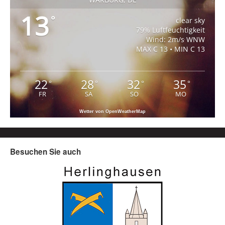
13
°
clear sky
79% Luftfeuchtigkeit
Wind: 2m/s WNW
MAX C 13 • MIN C 13
22
28
32
35
°
°
°
°
FR
SA
SO
MO
Wetter von OpenWeatherMap
Besuchen Sie auch