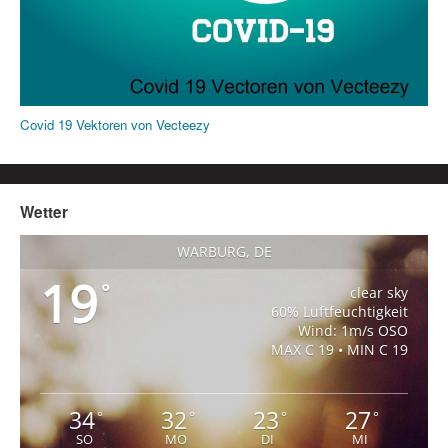
Covid 19 Vektoren von Vecteezy
Wetter
WARBURG, DE
19
°
clear sky
60% Luftfeuchtigkeit
Wind: 1m/s OSO
MAX C 19 • MIN C 19
34
32
23
27
°
°
°
°
SO
MO
DI
MI