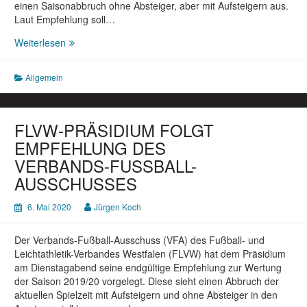
einen Saisonabbruch ohne Absteiger, aber mit Aufsteigern aus.
Laut Empfehlung soll…
SAISONABBRUCH
Weiterlesen
MIT
WERTUNG:
Allgemein
FRAGEN
UND
ANTWORTEN
ZUR
FLVW-PRÄSIDIUM FOLGT
VFA-
EMPFEHLUNG DES
EMPFEHLUNG
VERBANDS-FUSSBALL-
AUSSCHUSSES
6. Mai 2020
Jürgen Koch
Der Verbands-Fußball-Ausschuss (VFA) des Fußball- und
Leichtathletik-Verbandes Westfalen (FLVW) hat dem Präsidium
am Dienstagabend seine endgültige Empfehlung zur Wertung
der Saison 2019/20 vorgelegt. Diese sieht einen Abbruch der
aktuellen Spielzeit mit Aufsteigern und ohne Absteiger in den