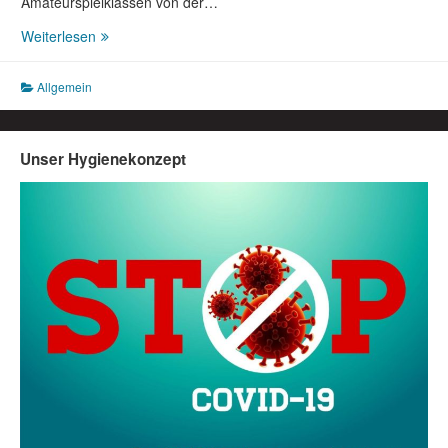
Amateurspielklassen von der…
FLVW-
Weiterlesen
PRÄSIDIUM
FOLGT
Allgemein
EMPFEHLUNG
DES
VERBANDS-
FUSSBALL-
Unser Hygienekonzept
AUSSCHUSSES