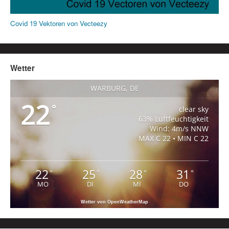
Covid 19 Vektoren von Vecteezy
Wetter
WARBURG, DE
22
°
clear sky
63% Luftfeuchtigkeit
Wind: 4m/s NNW
MAX C 22 • MIN C 22
22
25
28
31
°
°
°
°
MO
DI
MI
DO
Wetter von OpenWeatherMap