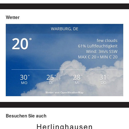
Wetter
WARBURG, DE
20
°
few clouds
61% Luftfeuchtigkeit
Wind: 3m/s SSW
MAX C 20 • MIN C 20
30
25
28
31
°
°
°
°
MO
DI
MI
DO
Wetter von OpenWeatherMap
Besuchen Sie auch