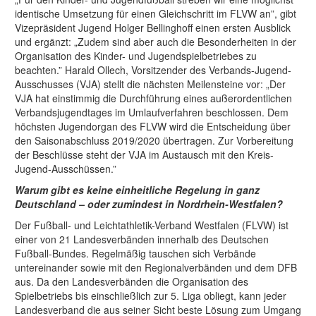
identische Umsetzung für einen Gleichschritt im FLVW an”, gibt
Vizepräsident Jugend Holger Bellinghoff einen ersten Ausblick
und ergänzt: „Zudem sind aber auch die Besonderheiten in der
Organisation des Kinder- und Jugendspielbetriebes zu
beachten.” Harald Ollech, Vorsitzender des Verbands-Jugend-
Ausschusses (VJA) stellt die nächsten Meilensteine vor: „Der
VJA hat einstimmig die Durchführung eines außerordentlichen
Verbandsjugendtages im Umlaufverfahren beschlossen. Dem
höchsten Jugendorgan des FLVW wird die Entscheidung über
den Saisonabschluss 2019/2020 übertragen. Zur Vorbereitung
der Beschlüsse steht der VJA im Austausch mit den Kreis-
Jugend-Ausschüssen.”
Warum gibt es keine einheitliche Regelung in ganz
Deutschland – oder zumindest in Nordrhein-Westfalen?
Der Fußball- und Leichtathletik-Verband Westfalen (FLVW) ist
einer von 21 Landesverbänden innerhalb des Deutschen
Fußball-Bundes. Regelmäßig tauschen sich Verbände
untereinander sowie mit den Regionalverbänden und dem DFB
aus. Da den Landesverbänden die Organisation des
Spielbetriebs bis einschließlich zur 5. Liga obliegt, kann jeder
Landesverband die aus seiner Sicht beste Lösung zum Umgang