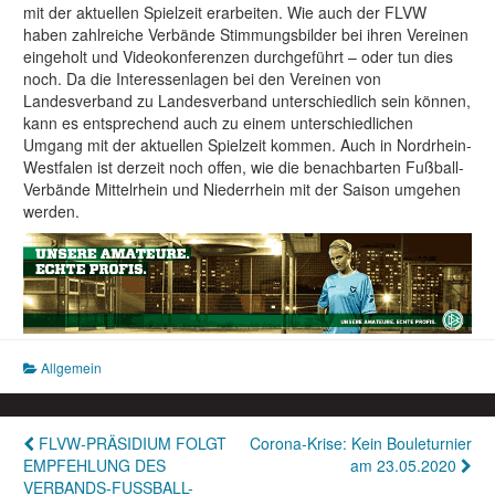
mit der aktuellen Spielzeit erarbeiten. Wie auch der FLVW
haben zahlreiche Verbände Stimmungsbilder bei ihren Vereinen
eingeholt und Videokonferenzen durchgeführt – oder tun dies
noch. Da die Interessenlagen bei den Vereinen von
Landesverband zu Landesverband unterschiedlich sein können,
kann es entsprechend auch zu einem unterschiedlichen
Umgang mit der aktuellen Spielzeit kommen. Auch in Nordrhein-
Westfalen ist derzeit noch offen, wie die benachbarten Fußball-
Verbände Mittelrhein und Niederrhein mit der Saison umgehen
werden.
Allgemein
Beitragsnavigation
FLVW-PRÄSIDIUM FOLGT
Corona-Krise: Kein Bouleturnier
EMPFEHLUNG DES
am 23.05.2020
VERBANDS-FUSSBALL-