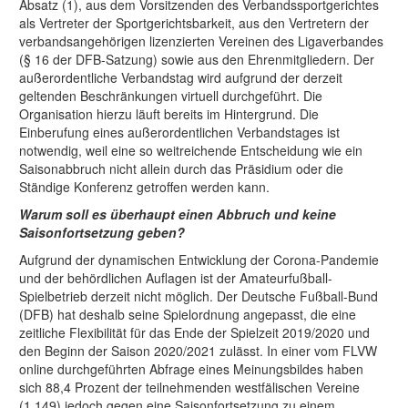
Absatz (1), aus dem Vorsitzenden des Verbandssportgerichtes
als Vertreter der Sportgerichtsbarkeit, aus den Vertretern der
verbandsangehörigen lizenzierten Vereinen des Ligaverbandes
(§ 16 der DFB-Satzung) sowie aus den Ehrenmitgliedern. Der
außerordentliche Verbandstag wird aufgrund der derzeit
geltenden Beschränkungen virtuell durchgeführt. Die
Organisation hierzu läuft bereits im Hintergrund. Die
Einberufung eines außerordentlichen Verbandstages ist
notwendig, weil eine so weitreichende Entscheidung wie ein
Saisonabbruch nicht allein durch das Präsidium oder die
Ständige Konferenz getroffen werden kann.
Warum soll es überhaupt einen Abbruch und keine
Saisonfortsetzung geben?
Aufgrund der dynamischen Entwicklung der Corona-Pandemie
und der behördlichen Auflagen ist der Amateurfußball-
Spielbetrieb derzeit nicht möglich. Der Deutsche Fußball-Bund
(DFB) hat deshalb seine Spielordnung angepasst, die eine
zeitliche Flexibilität für das Ende der Spielzeit 2019/2020 und
den Beginn der Saison 2020/2021 zulässt. In einer vom FLVW
online durchgeführten Abfrage eines Meinungsbildes haben
sich 88,4 Prozent der teilnehmenden westfälischen Vereine
(1.149) jedoch gegen eine Saisonfortsetzung zu einem