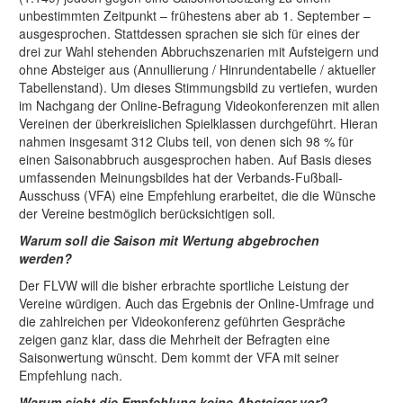
unbestimmten Zeitpunkt – frühestens aber ab 1. September –
ausgesprochen. Stattdessen sprachen sie sich für eines der
drei zur Wahl stehenden Abbruchszenarien mit Aufsteigern und
ohne Absteiger aus (Annullierung / Hinrundentabelle / aktueller
Tabellenstand). Um dieses Stimmungsbild zu vertiefen, wurden
im Nachgang der Online-Befragung Videokonferenzen mit allen
Vereinen der überkreislichen Spielklassen durchgeführt. Hieran
nahmen insgesamt 312 Clubs teil, von denen sich 98 % für
einen Saisonabbruch ausgesprochen haben. Auf Basis dieses
umfassenden Meinungsbildes hat der Verbands-Fußball-
Ausschuss (VFA) eine Empfehlung erarbeitet, die die Wünsche
der Vereine bestmöglich berücksichtigen soll.
Warum soll die Saison mit Wertung abgebrochen
werden?
Der FLVW will die bisher erbrachte sportliche Leistung der
Vereine würdigen. Auch das Ergebnis der Online-Umfrage und
die zahlreichen per Videokonferenz geführten Gespräche
zeigen ganz klar, dass die Mehrheit der Befragten eine
Saisonwertung wünscht. Dem kommt der VFA mit seiner
Empfehlung nach.
Warum sieht die Empfehlung keine Absteiger vor?