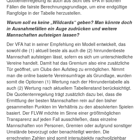
Quotientenregelung ist auch aus Sicht des VFA in solchen
Fällen die fairste Berechnungsgrundlage, um eine endgültige
Rangfolge in der Tabelle herzustellen.
Warum soll es keine „Wildcards“ geben? Man könnte doch
in Ausnahmefällen ein Auge zudrücken und weitere
Mannschaften aufsteigen lassen?
Der VFA hat in seiner Empfehlung ein Modell entwickelt, das
sowohl die (1) aktuell beste als auch die (2) hinrundenbeste
Mannschaft aufsteigen lässt, sofern es sich um unterschiedliche
Vereine handelt. Damit hat das Gremium also eine zusätzliche
Tür geöffnet, um Clubs den Aufstieg zu ermöglichen. Nimmt
man die online basierte Vereinsumfrage als Grundlage, wurden
somit die Optionen (1) Wertung nach der Hinrundentabelle als
auch (2) Wertung nach aktuellem Tabellenstand berücksichtigt.
Die Quotientenregelung trägt zusätzlich dazu bei, dass die
Ermittlung der besten Mannschaften rein auf den bisher
gesammelten Punkten im Verhältnis zu den absolvierten Spielen
basiert. Der FLVW möchte im Sinne einer größtmöglichen
Transparenz auf jeden Fall ausschließen, dass einzelne
Mannschaften von Personen, Gremien oder aufgrund sonstiger
Umstände bevorzugt oder benachteiligt werden. Die
errechneten Zahlen sind somit intersubjektiv nachvollziehbar