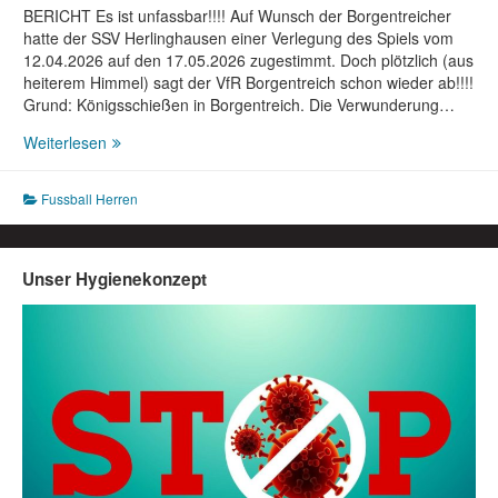
BERICHT Es ist unfassbar!!!! Auf Wunsch der Borgentreicher
hatte der SSV Herlinghausen einer Verlegung des Spiels vom
12.04.2026 auf den 17.05.2026 zugestimmt. Doch plötzlich (aus
heiterem Himmel) sagt der VfR Borgentreich schon wieder ab!!!!
Grund: Königsschießen in Borgentreich. Die Verwunderung…
Fußball
Weiterlesen
Herren:
SSV
Fussball Herren
Herlinghausen
–
VfR
Borgentreich
Unser Hygienekonzept
III
Wertung
2:0