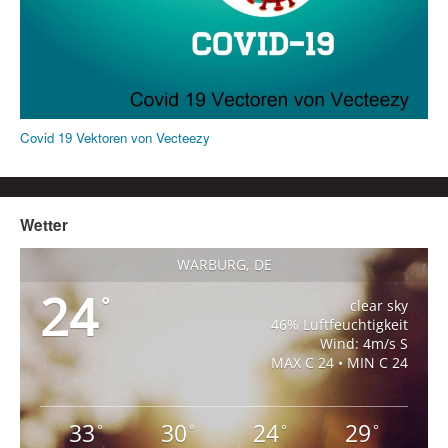
Covid 19 Vektoren von Vecteezy
Wetter
WARBURG, DE
24
°
clear sky
46% Luftfeuchtigkeit
Wind: 4m/s S
MAX C 24 • MIN C 24
33
30
24
29
°
°
°
°