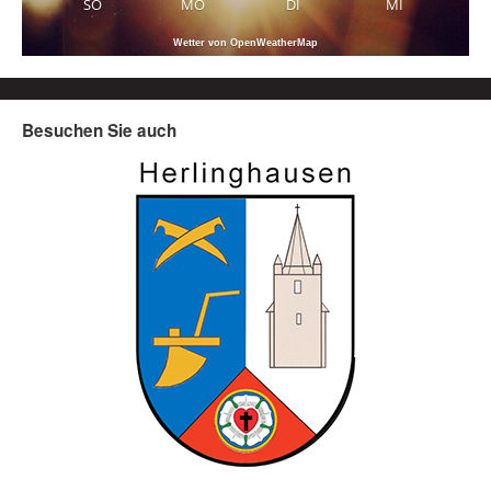
SO
MO
DI
MI
Wetter von OpenWeatherMap
Besuchen Sie auch