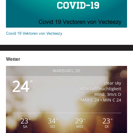
Covid 19 Vektoren von Vecteezy
Wetter
WARBURG, DE
24
°
clear sky
42% Luftfeuchtigkeit
Wind: 3m/s O
MAX C 24 • MIN C 24
23
34
29
23
°
°
°
°
SA
SO
MO
DI