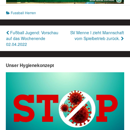
Fussball Herren
Beitragsnavigation
Fußball Jugend: Vorschau
SV Menne I zieht Mannschaft
auf das Wochenende
vom Spielbetrieb zurück.
02.04.2022
Unser Hygienekonzept