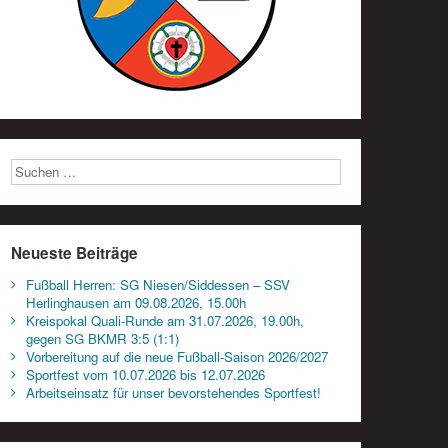
Neueste Beiträge
Fußball Herren: SG Niesen/Siddessen – SSV
Herlinghausen am 09.08.2026, 15.00h
Kreispokal Quali-Runde am 31.07.2026, 19.00h,
gegen SG BKMR 3:5 (1:1)
Vorbereitung auf die neue Fußball-Saison 2026/2027
Sportfest vom 10.07.2026 bis 12.07.2026
Arbeitseinsatz für unser bevorstehendes Sportfest!