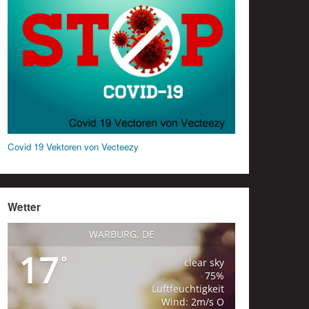
Covid 19 Vektoren von Vecteezy
Wetter
WARBURG, DE
17
°
clear sky
75%
Luftfeuchtigkeit
Wind: 2m/s O