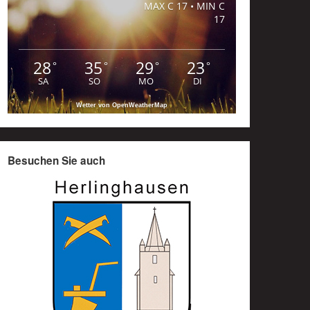
MAX C 17 • MIN C
17
28
35
29
23
°
°
°
°
SA
SO
MO
DI
Wetter von OpenWeatherMap
Besuchen Sie auch