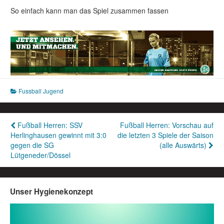
So einfach kann man das Spiel zusammen fassen
Fussball Jugend
Beitragsnavigation
Fußball Herren: SSV
Fußball Herren: Vorschau auf
Herlinghausen gewinnt mit 3:0
die letzten 3 Spiele der Saison
gegen die SG
(alle Auswärts)
Lütgeneder/Dössel
Unser Hygienekonzept