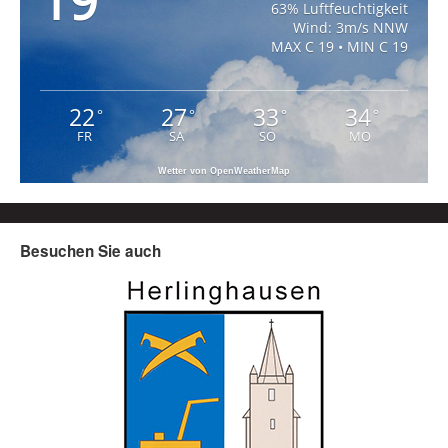
19
63% Luftfeuchtigkeit
Wind: 3m/s NNW
MAX C 19 • MIN C 19
22
27
33
34
°
°
°
°
FR
SA
SO
MO
Wetter von OpenWeatherMap
Besuchen Sie auch