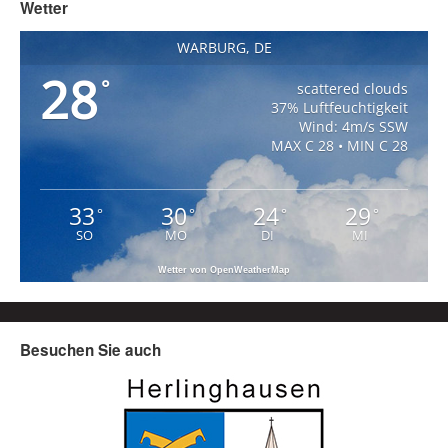
Wetter
WARBURG, DE
28
°
scattered clouds
37% Luftfeuchtigkeit
Wind: 4m/s SSW
MAX C 28 • MIN C 28
33
30
24
29
°
°
°
°
SO
MO
DI
MI
Wetter von OpenWeatherMap
Besuchen Sie auch