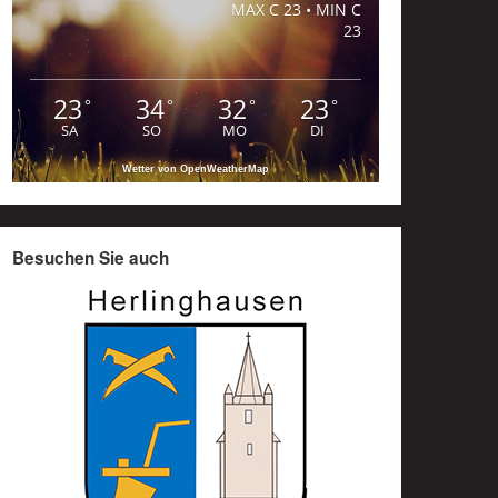
MAX C 23 • MIN C
23
23
34
32
23
°
°
°
°
SA
SO
MO
DI
Wetter von OpenWeatherMap
Besuchen Sie auch