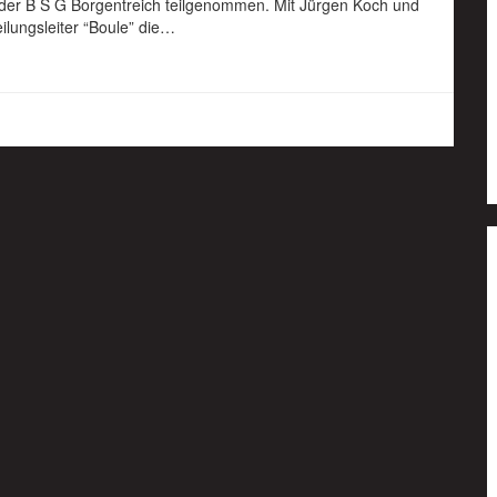
 der B S G Borgentreich teilgenommen. Mit Jürgen Koch und
ilungsleiter “Boule” die…