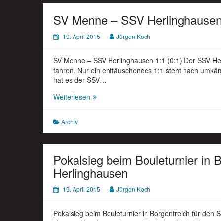
SV Menne – SSV Herlinghausen 
19. April 2015
Jürgen Koch
SV Menne – SSV Herlinghausen 1:1 (0:1) Der SSV Her
fahren. Nur ein enttäuschendes 1:1 steht nach umkämp
hat es der SSV…
SV
Weiterlesen
Menne
–
Archiv
SSV
Herlinghausen
1:1
(0:1)
Pokalsieg beim Bouleturnier in 
Herlinghausen
19. April 2015
Jürgen Koch
Pokalsieg beim Bouleturnier in Borgentreich für den