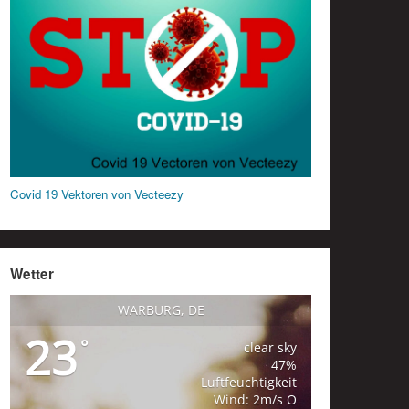
Covid 19 Vektoren von Vecteezy
Wetter
WARBURG, DE
23
°
clear sky
47%
Luftfeuchtigkeit
Wind: 2m/s O