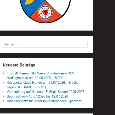
Neueste Beiträge
Fußball Herren: SG Niesen/Siddessen – SSV
Herlinghausen am 09.08.2026, 15.00h
Kreispokal Quali-Runde am 31.07.2026, 19.00h,
gegen SG BKMR 3:5 (1:1)
Vorbereitung auf die neue Fußball-Saison 2026/2027
Sportfest vom 10.07.2026 bis 12.07.2026
Arbeitseinsatz für unser bevorstehendes Sportfest!