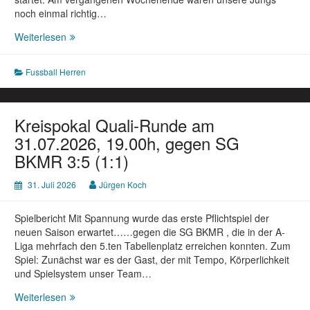
noch einmal richtig…
Fußball
Weiterlesen
Herren:
SG
Fussball Herren
Niesen/Siddessen
–
SSV
Herlinghausen
Kreispokal Quali-Runde am
am
31.07.2026, 19.00h, gegen SG
09.08.2026,
BKMR 3:5 (1:1)
15.00h
31. Juli 2026
Jürgen Koch
Spielbericht Mit Spannung wurde das erste Pflichtspiel der
neuen Saison erwartet……gegen die SG BKMR , die in der A-
Liga mehrfach den 5.ten Tabellenplatz erreichen konnten. Zum
Spiel: Zunächst war es der Gast, der mit Tempo, Körperlichkeit
und Spielsystem unser Team…
Kreispokal
Weiterlesen
Quali-