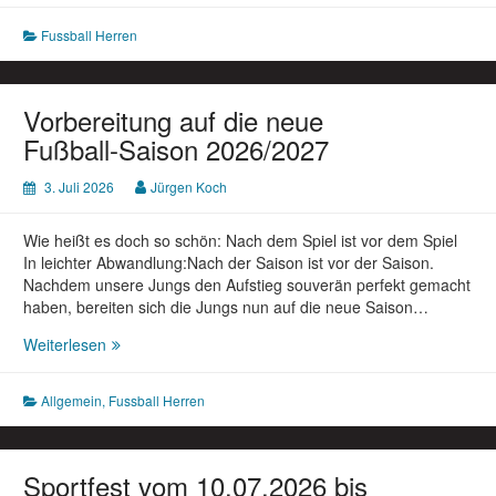
Runde
Fussball Herren
am
31.07.2026,
19.00h,
gegen
Vorbereitung auf die neue
SG
Fußball-Saison 2026/2027
BKMR
3:5
3. Juli 2026
Jürgen Koch
(1:1)
Wie heißt es doch so schön: Nach dem Spiel ist vor dem Spiel
In leichter Abwandlung:Nach der Saison ist vor der Saison.
Nachdem unsere Jungs den Aufstieg souverän perfekt gemacht
haben, bereiten sich die Jungs nun auf die neue Saison…
Vorbereitung
Weiterlesen
auf
die
Allgemein
,
Fussball Herren
neue
Fußball-
Saison
2026/2027
Sportfest vom 10.07.2026 bis