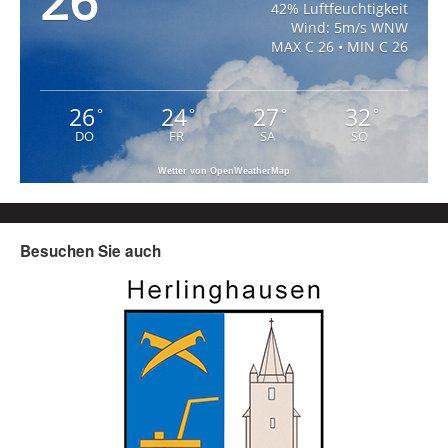
26
42% Luftfeuchtigkeit
Wind: 5m/s WNW
MAX C 26 • MIN C 26
26
24
27
32
°
°
°
°
DO
FR
SA
SO
Wetter von OpenWeatherMap
Besuchen Sie auch