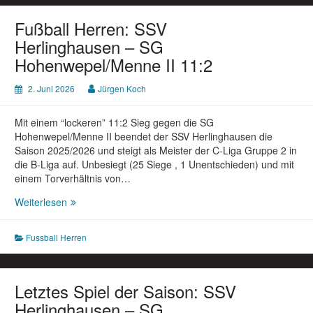
Fußball Herren: SSV
Herlinghausen – SG
Hohenwepel/Menne II 11:2
2. Juni 2026
Jürgen Koch
Mit einem “lockeren” 11:2 Sieg gegen die SG
Hohenwepel/Menne II beendet der SSV Herlinghausen die
Saison 2025/2026 und steigt als Meister der C-Liga Gruppe 2 in
die B-Liga auf. Unbesiegt (25 Siege , 1 Unentschieden) und mit
einem Torverhältnis von…
Fußball
Weiterlesen
Herren:
SSV
Fussball Herren
Herlinghausen
–
SG
Hohenwepel/Menne
Letztes Spiel der Saison: SSV
II
Herlinghausen – SG
11:2