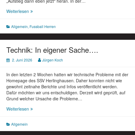
„Aufstieg dann eben jetzt“ heran. In der…
Rückblick
Weiterlesen
auf
die
Allgemein
,
Fussball Herren
Saison
2025/2026
Technik: In eigener Sache….
2. Juni 2026
Jürgen Koch
In den letzten 2 Wochen hatten wir technische Probleme mit der
Homepage des SSV Herlinghausen. Daher konnten nicht wie
gewohnt zeitnahe Berichte und Infos veröffentlicht werden.
Dafür möchten wir uns entschuldigen. Derzeit wird geprüft, auf
Grund welcher Ursache die Probleme…
Technik:
Weiterlesen
In
eigener
Allgemein
Sache….