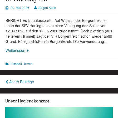
am
20. Mai 2026
Jürgen Koch
30.05.2026
BERICHT Es ist unfassbar!!!! Auf Wunsch der Borgentreicher
hatte der SSV Herlinghausen einer Verlegung des Spiels vom
12.04.2026 auf den 17.05.2026 zugestimmt. Doch plötzlich (aus
heiterem Himmel) sagt der VfR Borgentreich schon wieder ab!!!!
Grund: Königsschießen in Borgentreich. Die Verwunderung…
Fußball
Weiterlesen
Herren:
SSV
Fussball Herren
Herlinghausen
–
VfR
Beitragsnavigation
Ältere Beiträge
Borgentreich
III
Wertung
2:0
Unser Hygienekonzept