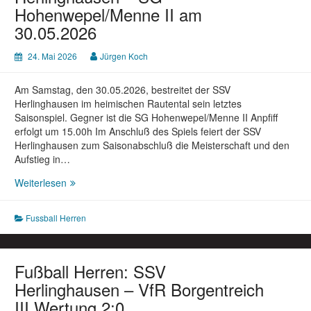
Hohenwepel/Menne II am
30.05.2026
24. Mai 2026
Jürgen Koch
Am Samstag, den 30.05.2026, bestreitet der SSV
Herlinghausen im heimischen Rautental sein letztes
Saisonspiel. Gegner ist die SG Hohenwepel/Menne II Anpfiff
erfolgt um 15.00h Im Anschluß des Spiels feiert der SSV
Herlinghausen zum Saisonabschluß die Meisterschaft und den
Aufstieg in…
Letztes
Weiterlesen
Spiel
der
Fussball Herren
Saison:
SSV
Herlinghausen
–
Fußball Herren: SSV
SG
Herlinghausen – VfR Borgentreich
Hohenwepel/Menne
III Wertung 2:0
II