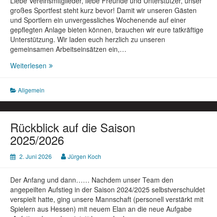
Liebe Vereinsmitglieder, liebe Freunde und Unterstützer, ​unser
großes Sportfest steht kurz bevor! Damit wir unseren Gästen
und Sportlern ein unvergessliches Wochenende auf einer
gepflegten Anlage bieten können, brauchen wir eure tatkräftige
Unterstützung. ​Wir laden euch herzlich zu unseren
gemeinsamen Arbeitseinsätzen ein,…
Arbeitseinsatz
Weiterlesen
für
unser
Allgemein
bevorstehendes
Sportfest!
Rückblick auf die Saison
2025/2026
2. Juni 2026
Jürgen Koch
Der Anfang und dann…… Nachdem unser Team den
angepeilten Aufstieg in der Saison 2024/2025 selbstverschuldet
verspielt hatte, ging unsere Mannschaft (personell verstärkt mit
Spielern aus Hessen) mit neuem Elan an die neue Aufgabe