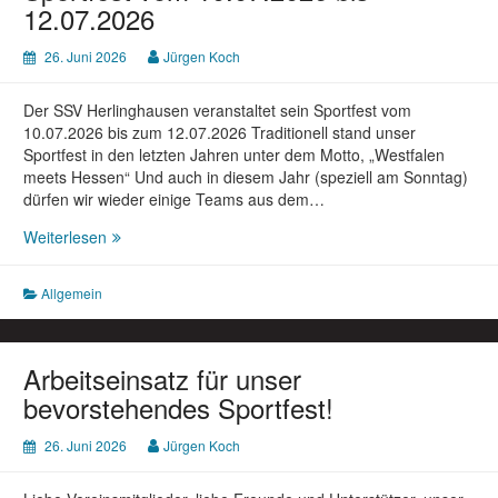
12.07.2026
26. Juni 2026
Jürgen Koch
Der SSV Herlinghausen veranstaltet sein Sportfest vom
10.07.2026 bis zum 12.07.2026 Traditionell stand unser
Sportfest in den letzten Jahren unter dem Motto, „Westfalen
meets Hessen“ Und auch in diesem Jahr (speziell am Sonntag)
dürfen wir wieder einige Teams aus dem…
Sportfest
Weiterlesen
vom
10.07.2026
Allgemein
bis
12.07.2026
Arbeitseinsatz für unser
bevorstehendes Sportfest!
26. Juni 2026
Jürgen Koch