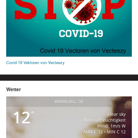
Covid 19 Vektoren von Vecteezy
Wetter
WARBURG, DE
12
°
clear sky
86% Luftfeuchtigkeit
Wind: 1m/s W
MAX C 12 • MIN C 12