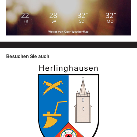
22
28
32
32
°
°
°
°
FR
SA
SO
MO
Wetter von OpenWeatherMap
Besuchen Sie auch